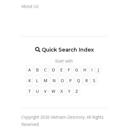
About Us
Quick Search Index
Start with
A
B
C
D
E
F
G
H
I
J
K
L
M
N
O
P
Q
R
S
T
U
V
W
X
Y
Z
Copyright 2026 Vietnam-Directory. All Rights
Reserved.