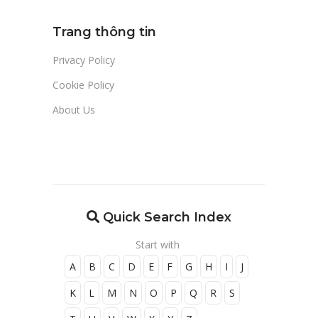
Trang thông tin
Privacy Policy
Cookie Policy
About Us
Quick Search Index
Start with
A
B
C
D
E
F
G
H
I
J
K
L
M
N
O
P
Q
R
S