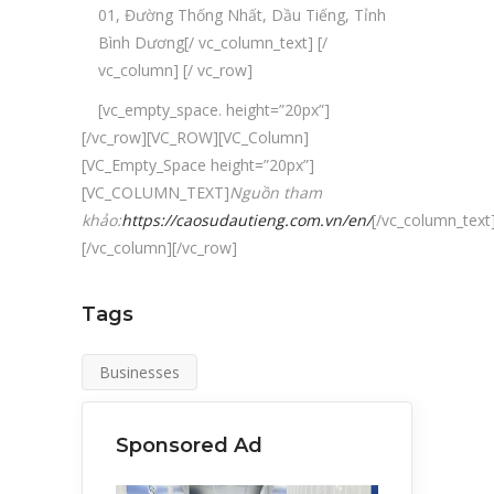
01, Đường Thống Nhất, Dầu Tiếng, Tỉnh
Bình Dương
[/ vc_column_text] [/
vc_column] [/ vc_row]
[vc_empty_space. height=”20px”]
[/vc_row][VC_ROW][VC_Column]
[VC_Empty_Space height=”20px”]
[VC_COLUMN_TEXT]
Nguồn tham
khảo:
https://caosudautieng.com.vn/en/
[/vc_column_text
[/vc_column][/vc_row]
Tags
Businesses
Sponsored Ad