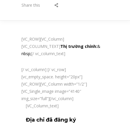
Share this
[VC_ROW][VC_Column]
[VC_COLUMN_TEXT]
Thị trường chính:
&
nbsp;
[/ vc_column_text]
[/ vc_column] [/ vc_row]
[vc_empty_space. height=”20px”]
[VC_ROW][VC_Column width=”1/2″]
[VC_Single_image image=”4140″
img_size=”full”][/vc_column]
[VC_Column_text]
Địa chỉ đã đăng ký