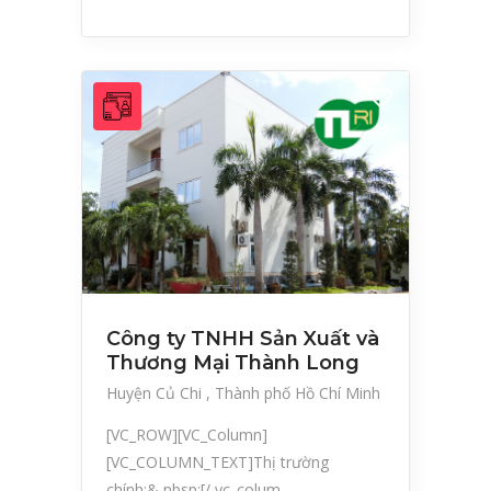
Công ty TNHH Sản Xuất và
Thương Mại Thành Long
Huyện Củ Chi
Thành phố Hồ Chí Minh
[VC_ROW][VC_Column]
[VC_COLUMN_TEXT]Thị trường
chính:& nbsp;[/ vc_colum