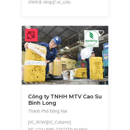
chính:& nbsp;[/ vc_colu
Công ty TNHH MTV Cao Su
Bình Long
Thành Phố Đồng Nai
[VC_ROW][VC_Column]
[VC_COLUMN_TEXT]Thị trường