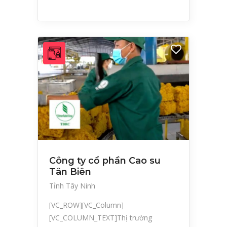
Công ty cổ phần Cao su
Tân Biên
Tỉnh Tây Ninh
[VC_ROW][VC_Column]
[VC_COLUMN_TEXT]Thị trường