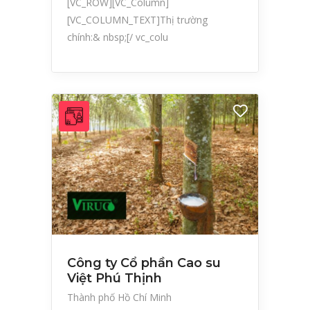
[VC_ROW][VC_Column]
[VC_COLUMN_TEXT]Thị trường
chính:& nbsp;[/ vc_colu
Công ty Cổ phần Cao su
Việt Phú Thịnh
Thành phố Hồ Chí Minh