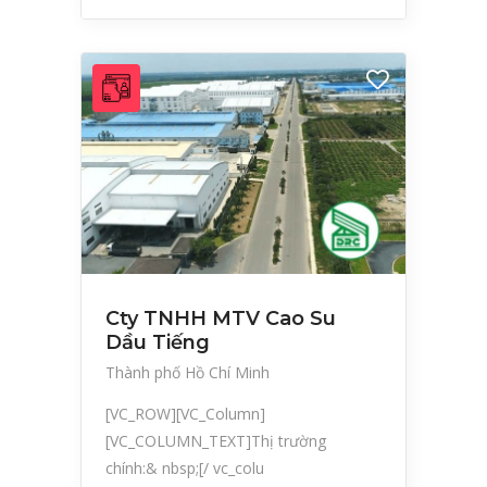
Cty TNHH MTV Cao Su
Dầu Tiếng
Thành phố Hồ Chí Minh
[VC_ROW][VC_Column]
[VC_COLUMN_TEXT]Thị trường
chính:& nbsp;[/ vc_colu