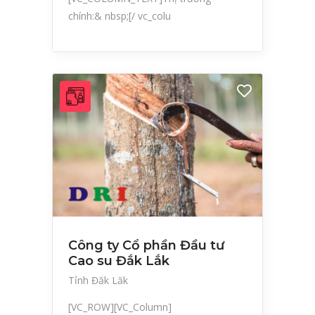
chính:& nbsp;[/ vc_colu
Công ty Cổ phần Đầu tư
Cao su Đắk Lắk
Tỉnh Đăk Lăk
[VC_ROW][VC_Column]