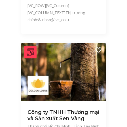
[VC_ROW][VC_Column]
[VC_COLUMN_TEXT]Thị trường
chính:& nbsp;[/ vc_colu
Công ty TNHH Thương mại
và Sản xuất Sen Vàng
Thành phố Hồ Chí Minh
Tỉnh Tây Ninh