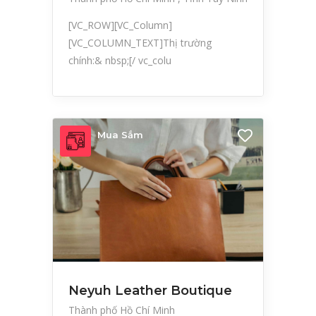
[VC_ROW][VC_Column]
[VC_COLUMN_TEXT]Thị trường
chính:& nbsp;[/ vc_colu
Mua Sắm
Neyuh Leather Boutique
Thành phố Hồ Chí Minh